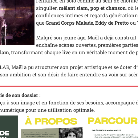
l’enfance, en solo comme au sein de chorale
singulier,
mêlant slam, pop et chanson
, où 
confidences intimes et regards générationnel
que
Grand Corps Malade
,
Eddy de Pretto
ou
Malgré son jeune âge, Maël a déjà construit u
enchaîne scènes ouvertes, premières parties 
Slam
, transformant chaque live en un véritable moment de p
B, Maël a pu structurer son projet artistique et se doter d
son ambition et son désir de faire entendre sa voix sur s
e de son dossier :
nçu à son image et en fonction de ses besoins, accompagné d'
 numérique pour une utilisation optimale.