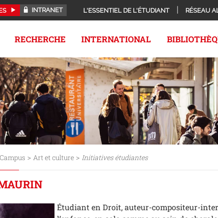
INTRANET
ES
L'ESSENTIEL DE L'ÉTUDIANT
RÉSEAU A
RECHERCHE
INTERNATIONAL
BIBLIOTHÈ
>
>
Campus
Art et culture
Initiatives étudiantes
 MAURIN
Étudiant en Droit, auteur-compositeur-inte