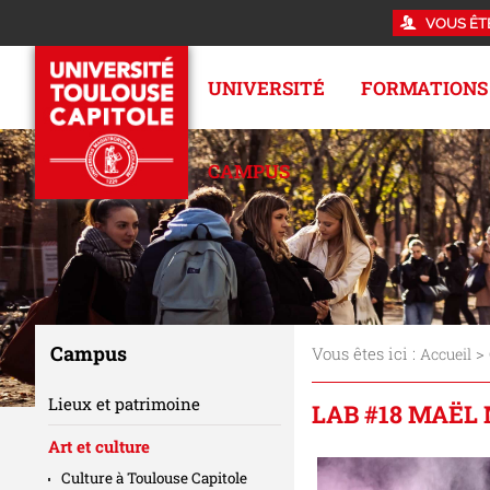
VOUS ÊT
UNIVERSITÉ
FORMATIONS
CAMPUS
Campus
Vous êtes ici :
>
Accueil
Lieux et patrimoine
LAB #18 MAËL
Art et culture
Culture à Toulouse Capitole