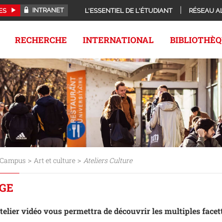
INTRANET
ES
L'ESSENTIEL DE L'ÉTUDIANT
RÉSEAU A
RECHERCHE
INTERNATIONAL
BIBLIOTHÈ
>
>
Campus
Art et culture
Ateliers Culture
GE
atelier vidéo vous permettra de découvrir les multiples facett