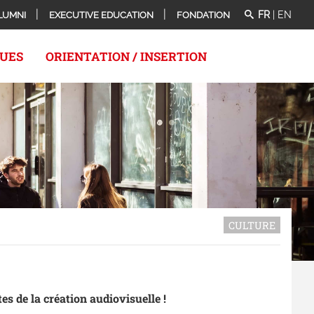
FR
|
EN
LUMNI
EXECUTIVE EDUCATION
FONDATION
QUES
ORIENTATION / INSERTION
CULTURE
es de la création audiovisuelle !