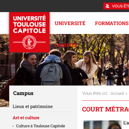
VOUS ÊT
UNIVERSITÉ
FORMATIONS
CAMPUS
Campus
Vous êtes ici :
>
Accueil
Lieux et patrimoine
COURT MÉTRA
Art et culture
L'
Culture à Toulouse Capitole