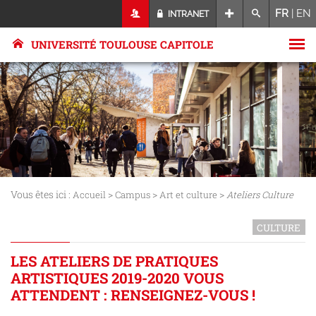
FR
|
EN
INTRANET
UNIVERSITÉ TOULOUSE CAPITOLE
Vous êtes ici :
>
>
>
Accueil
Campus
Art et culture
Ateliers Culture
CULTURE
LES ATELIERS DE PRATIQUES
ARTISTIQUES 2019-2020 VOUS
ATTENDENT : RENSEIGNEZ-VOUS !