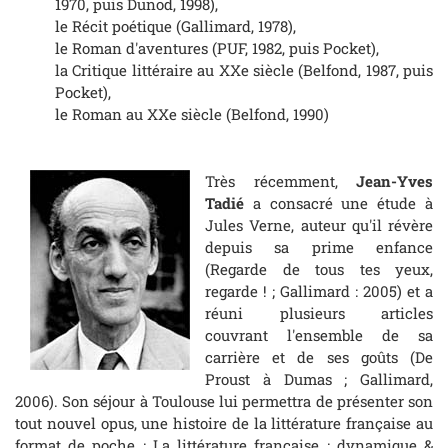
1970, puis Dunod, 1998),
le Récit poétique
(Gallimard, 1978),
le Roman d'aventures
(PUF, 1982, puis Pocket),
la Critique littéraire au XXe siècle
(Belfond, 1987, puis
Pocket),
le Roman au XXe siècle
(Belfond, 1990)
Très récemment,
Jean-Yves
Tadié
a consacré une étude à
Jules Verne, auteur qu'il révère
depuis sa prime enfance
(
Regarde de tous tes yeux,
regarde !
; Gallimard : 2005) et a
réuni plusieurs articles
couvrant l'ensemble de sa
carrière et de ses goûts (
De
Proust à Dumas
; Gallimard,
2006). Son séjour à Toulouse lui permettra de présenter son
tout nouvel opus, une histoire de la littérature française au
format de poche :
La littérature française : dynamique &