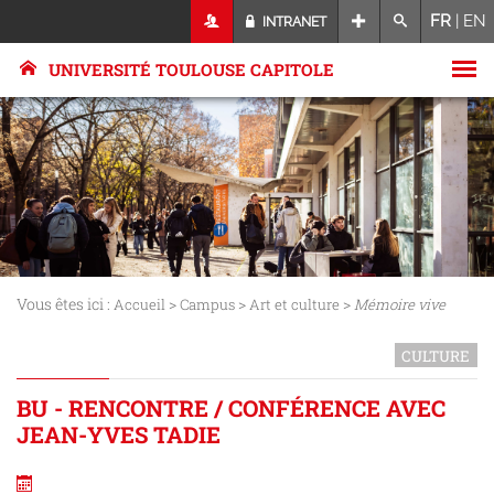
FR
|
EN
INTRANET
UNIVERSITÉ TOULOUSE CAPITOLE
Vous êtes ici :
>
>
>
Accueil
Campus
Art et culture
Mémoire vive
CULTURE
BU - RENCONTRE / CONFÉRENCE AVEC
JEAN-YVES TADIE