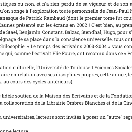
istiques ou non, et n'a rien perdu de sa vigueur et de son 
 : qu'on songe à l'exploration toute personnelle de Jean-Pau
omanesque de Patrick Rambaud (dont le premier tome fut couro
Caunes présenté sur les écrans en 2002 ! C'est bien, au prem
 Staël, Benjamin Constant, Balzac, Stendhal, Hugo, pour s'e
ignage de sa place dans la conscience universelle, tous ont
ilosophie. « Le temps des écrivains 2003-2004 » vous con
ême qui, comme l'écrivait Elie Faure, ont reconnu dans ce « Po
ion culturelle, l'Université de Toulouse 1 Sciences Sociales
ire en relation avec ses disciplines propres, cette année, les 
 au cours des cycles antérieurs).
 fidèle soutien de la Maison des Ecrivains et de la Fondation
 la collaboration de la Librairie Ombres Blanches et de la C
universitaires, lecteurs sont invités à poser un "autre" regard
bonne lecture.