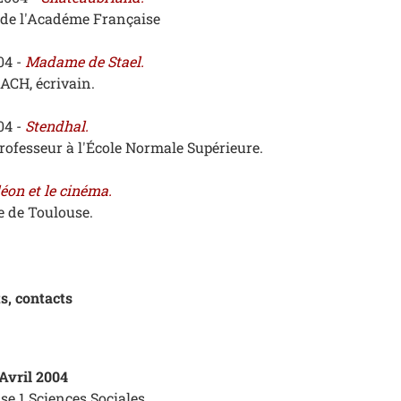
e l'Académe Française
04 -
Madame de Stael.
ACH, écrivain.
04 -
Stendhal.
rofesseur à l'École Normale Supérieure.
éon et le cinéma.
 de Toulouse.
ts, contacts
Avril 2004
e 1 Sciences Sociales