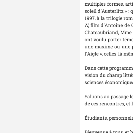
multiples formes, art
soleil d'Austerlitz »
1997, à la trilogie r
N
, film d'Antoine de 
Chateaubriand, Mme de
ont voulu porter témo
une maxime ou une ph
l'Aigle », celles-là m
Dans cette programmat
vision du champ littéra
sciences économiques,
Saluons au passage le
de ces rencontres, et
Étudiants, personnels, 
Bienvenue à tous, et 