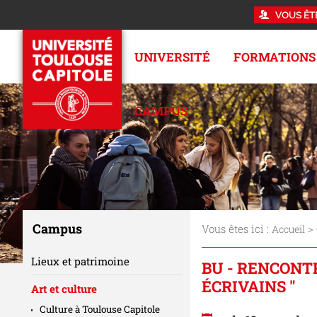
VOUS ÊT
UNIVERSITÉ
FORMATIONS
CAMPUS
Campus
Vous êtes ici :
>
Accueil
Lieux et patrimoine
BU - RENCONTR
ÉCRIVAINS "
Art et culture
Culture à Toulouse Capitole