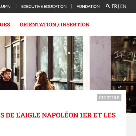
FR
|
EN
LUMNI
EXECUTIVE EDUCATION
FONDATION
QUES
ORIENTATION / INSERTION
CULTURE
S DE L'AIGLE NAPOLÉON 1ER ET LES