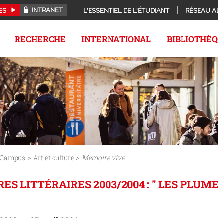
INTRANET
ES
L'ESSENTIEL DE L'ÉTUDIANT
RÉSEAU A
RECHERCHE
INTERNATIONAL
BIBLIOTHÈ
>
>
Campus
Art et culture
Mémoire vive
ES LITTÉRAIRES 2003/2004 : " LES PLUME