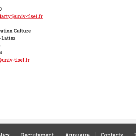
0
arty@univ-tlse1.fr
ation Culture
-Lattes
6
4
univ-tlse1.fr
lics
Recrutement
Annuaire
Contacts