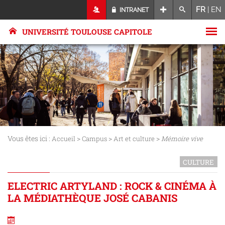
FR
|
EN
INTRANET
UNIVERSITÉ TOULOUSE CAPITOLE
Vous êtes ici :
>
>
>
Accueil
Campus
Art et culture
Mémoire vive
CULTURE
ELECTRIC ARTYLAND : ROCK & CINÉMA À
LA MÉDIATHÈQUE JOSÉ CABANIS