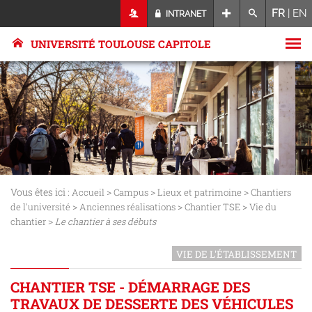
FR
|
EN
INTRANET
UNIVERSITÉ TOULOUSE CAPITOLE
Vous êtes ici :
>
>
>
Accueil
Campus
Lieux et patrimoine
Chantiers
>
>
>
de l'université
Anciennes réalisations
Chantier TSE
Vie du
>
chantier
Le chantier à ses débuts
VIE DE L'ÉTABLISSEMENT
CHANTIER TSE - DÉMARRAGE DES
TRAVAUX DE DESSERTE DES VÉHICULES