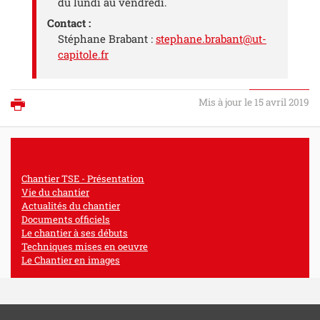
du lundi au vendredi.
Contact :
Stéphane Brabant :
stephane.brabant@ut-
capitole.fr
Mis à jour le 15 avril 2019
Imprimer
Chantier TSE - Présentation
Vie du chantier
Actualités du chantier
Documents officiels
Le chantier à ses débuts
Techniques mises en oeuvre
Le Chantier en images