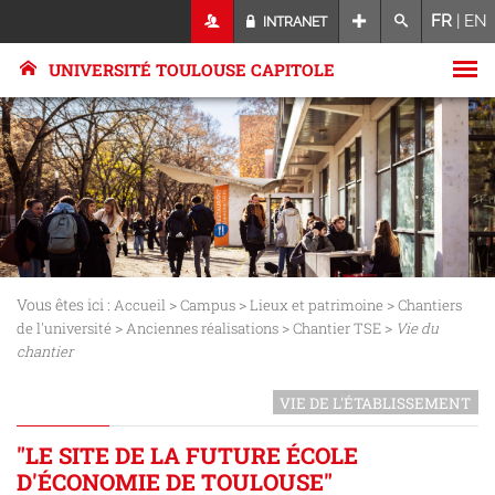
FR
|
EN
INTRANET
UNIVERSITÉ TOULOUSE CAPITOLE
Vous êtes ici :
>
>
>
Accueil
Campus
Lieux et patrimoine
Chantiers
>
>
>
de l'université
Anciennes réalisations
Chantier TSE
Vie du
chantier
VIE DE L'ÉTABLISSEMENT
"LE SITE DE LA FUTURE ÉCOLE
D'ÉCONOMIE DE TOULOUSE"