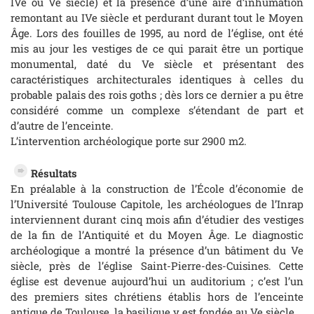
IVe ou Ve siècle) et la présence d’une aire d’inhumation
remontant au IVe siècle et perdurant durant tout le Moyen
Âge. Lors des fouilles de 1995, au nord de l’église, ont été
mis au jour les vestiges de ce qui parait être un portique
monumental, daté du Ve siècle et présentant des
caractéristiques architecturales identiques à celles du
probable palais des rois goths ; dès lors ce dernier a pu être
considéré comme un complexe s’étendant de part et
d’autre de l’enceinte.
L’intervention archéologique porte sur 2900 m2.
Résultats
En préalable à la construction de l’École d’économie de
l’Université Toulouse Capitole, les archéologues de l’Inrap
interviennent durant cinq mois afin d’étudier des vestiges
de la fin de l’Antiquité et du Moyen Âge. Le diagnostic
archéologique a montré la présence d’un bâtiment du Ve
siècle, près de l’église Saint-Pierre-des-Cuisines. Cette
église est devenue aujourd’hui un auditorium ; c’est l’un
des premiers sites chrétiens établis hors de l’enceinte
antique de Toulouse, la basilique y est fondée au Ve siècle.