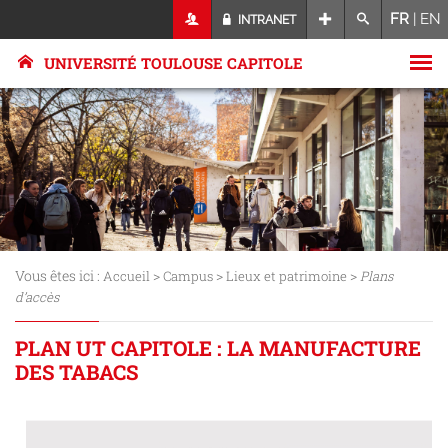
FR
|
EN
INTRANET
UNIVERSITÉ TOULOUSE CAPITOLE
Vous êtes ici :
>
>
>
Accueil
Campus
Lieux et patrimoine
Plans
d’accès
PLAN UT CAPITOLE : LA MANUFACTURE
DES TABACS