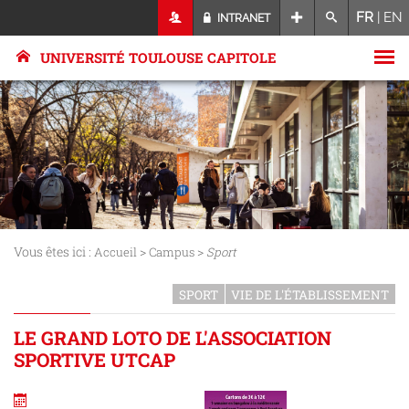
FR
|
EN
INTRANET
UNIVERSITÉ TOULOUSE CAPITOLE
Vous êtes ici :
>
>
Accueil
Campus
Sport
SPORT
VIE DE L'ÉTABLISSEMENT
LE GRAND LOTO DE L'ASSOCIATION
SPORTIVE UTCAP