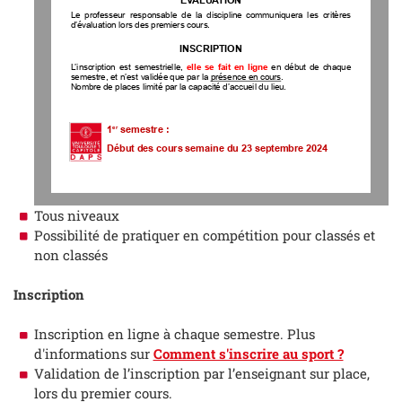
Le
professeur
responsable
de
la
discipline
communiquera
les
critères
d’évaluation
lors
des
premiers
cours.
INSCRIPTION
L’inscription
est
semestrielle,
elle
se
fait
en
ligne
en
début
de
chaque
semestre,
et
n’est
validée
que
par
la
présence
en
cours
.
Nombre
de
places
limité
par
la
capacité
d’accueil
du
lieu.
er
1
semestre :
Début
des
cours
semaine
du
23
septembre
2024
Tous niveaux
Possibilité de pratiquer en compétition pour classés et
non classés
Inscription
Inscription en ligne à chaque semestre. Plus
d'informations sur
Comment s'inscrire au sport ?
Validation de l’inscription par l’enseignant sur place,
lors du premier cours.