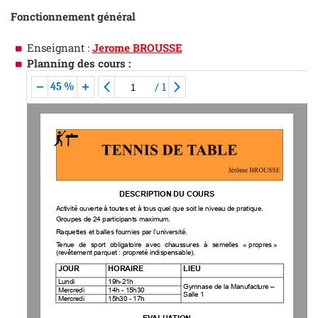
Fonctionnement général
Enseignant :
Jerome BROUSSE
Planning des cours :
/
1
45 %
DESCRIPTION
DU
COURS
Activité
ouverte
à
toutes
et
à
tous
quel
que
soit
le
niveau
de
pratique.
Groupes
de
24
participants
maximum.
Raquettes
et
balles
fournies
par
l’université.
Tenue
de
sport
obligatoire
avec
chaussures
à
semelles
« propres »
(revêtement
parquet
:
propreté
indispensable).
JOUR
HORAIRE
LIEU
Lundi
19h-21h
Gymnase
de
la
Manufacture
–
Mercredi
14h
-
15h30
Salle
1
Mercredi
15h30
-
17h
EVALUATION