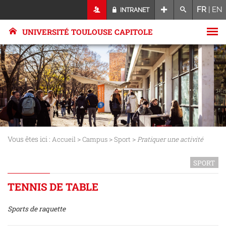
FR
|
EN
INTRANET
UNIVERSITÉ TOULOUSE CAPITOLE
Vous êtes ici :
>
>
>
Accueil
Campus
Sport
Pratiquer une activité
SPORT
TENNIS DE TABLE
Sports de raquette