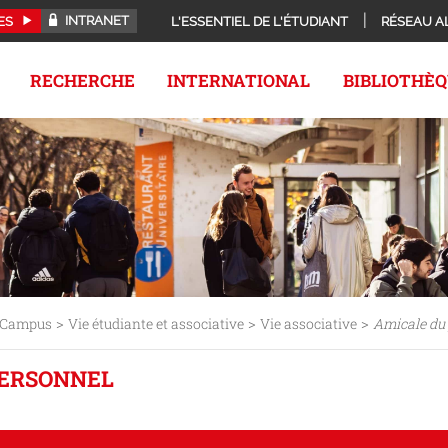
INTRANET
ES
L'ESSENTIEL DE L'ÉTUDIANT
RÉSEAU A
RECHERCHE
INTERNATIONAL
BIBLIOTHÈ
>
>
>
Campus
Vie étudiante et associative
Vie associative
Amicale du
PERSONNEL