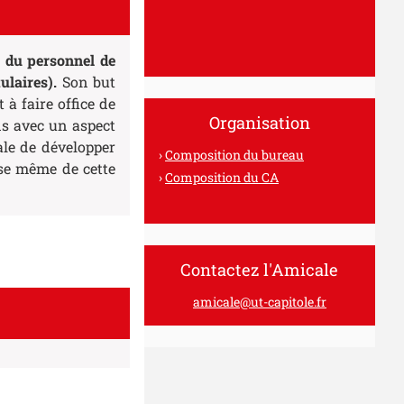
 du personnel de
ulaires)
.
Son but
à faire office de
Organisation
ns avec un aspect
rale de développer
Composition du bureau
ase même de cette
Composition du CA
Contactez l'Amicale
amicale@ut-capitole.fr