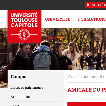
VOUS ÊT
UNIVERSITÉ
FORMATIONS
CAMPUS
Campus
Vous êtes ici :
>
Accueil
Lieux et patrimoine
AMICALE DU 
Art et culture
Sport