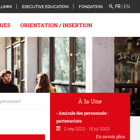
FR
|
EN
LUMNI
EXECUTIVE EDUCATION
FONDATION
QUES
ORIENTATION / INSERTION
À la Une
 personnel
Amicale des personnels :
partenariats
2 sep 2022 - 15 jul 2023
En savoir plus