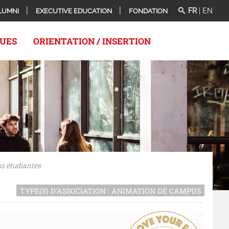
FR
|
EN
LUMNI
EXECUTIVE EDUCATION
FONDATION
QUES
ORIENTATION / INSERTION
s étudiantes
TYPE(S) D'ASSOCIATION : ANIMATION DE CAMPUS