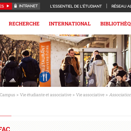
INTRANET
ES
L'ESSENTIEL DE L'ÉTUDIANT
RÉSEAU A
RECHERCHE
INTERNATIONAL
BIBLIOTHÈ
>
>
>
Campus
Vie étudiante et associative
Vie associative
Association
FAC