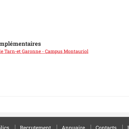
omplémentaires
 de Tarn-et Garonne - Campus Montauriol
lics
Recrutement
Annuaire
Contacts