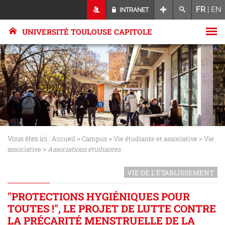
FR
|
EN
INTRANET
UNIVERSITÉ TOULOUSE CAPITOLE
Vous êtes ici :
>
>
>
Accueil
Campus
Vie étudiante et associative
Vie
>
associative
Associations étudiantes
VIE DE L'ÉTABLISSEMENT
"PROTECTIONS HYGIÉNIQUES POUR
TOUTES !", LE PROJET DE LUTTE CONTRE
LA PRÉCARITÉ MENSTRUELLE DE LA