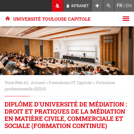
FR
|
EN
INTRANET
UNIVERSITÉ TOULOUSE CAPITOLE
Vous êtes ici :
>
>
Accueil
Formations UT Capitole
Formation
professionnelle (EEDU)
DIPLÔME D'UNIVERSITÉ DE MÉDIATION :
DROIT ET PRATIQUES DE LA MÉDIATION
EN MATIÈRE CIVILE, COMMERCIALE ET
SOCIALE (FORMATION CONTINUE)