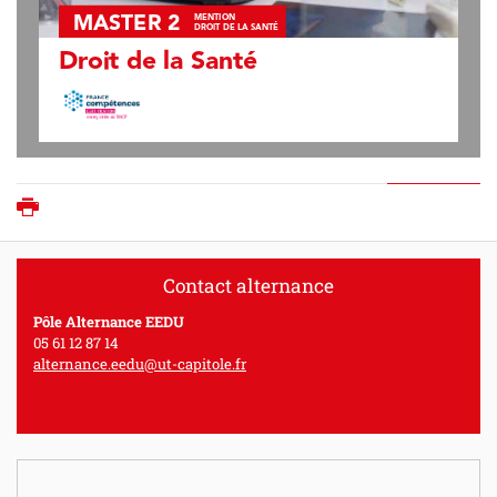
MASTER 2 
MENTION 
DROIT DE LA SANTÉ
Droit de la Santé
Imprimer
Contact alternance
Pôle Alternance EEDU
05 61 12 87 14
alternance.eedu@ut-capitole.fr