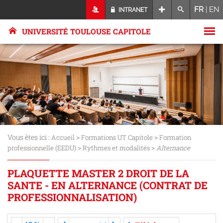
FR
|
EN
INTRANET
UNIVERSITÉ TOULOUSE CAPITOLE
Vous êtes ici :
>
>
Accueil
Formations UT Capitole
Formation
>
>
professionnelle (EEDU)
Rythmes et modalités
Alternance
PLAQUETTE MASTER 2 DROIT DE LA
SANTE - EN ALTERNANCE (CONTRAT DE
PROFESSIONNALISATION)