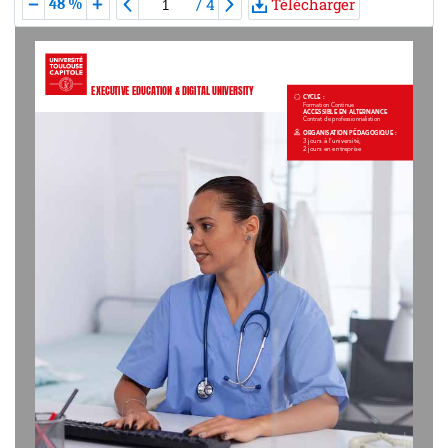
/
4
Télécharger
48 %
EXECUTIVE EDUCATION & DIGITAL UNIVERSITY
CYCLE :
Formation Continue
ACCESSIBLE EN ALTERNANCE
Contrat de professionnalistion
ORGANISATION PÉDAGOGIQUE : 
3 jours à l’université, 
2 jours en entreprise
Crédit : freepik.com