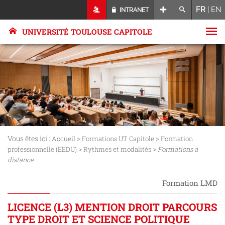
FR
|
EN
INTRANET
UNIVERSITÉ TOULOUSE CAPITOLE
Vous êtes ici :
>
>
Accueil
Formations UT Capitole
Formation
>
>
professionnelle (EEDU)
Rythmes et modalités
Formations à
distance
Formation LMD
LICENCE (L3) MENTION DROIT PARCOURS
TYPE DROIT ET SCIENCE POLITIQUE