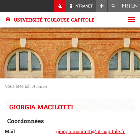
FR
|
EN
INTRANET
UNIVERSITÉ TOULOUSE CAPITOLE
Vous êtes ici :
Accueil
GIORGIA MACILOTTI
Coordonnées
Mail
giorgia.macilotti@ut-capitole.fr