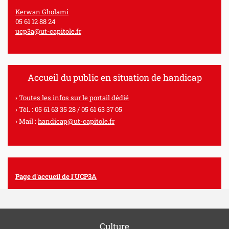
Kerwan Gholami
05 61 12 88 24
ucp3a@ut-capitole.fr
Accueil du public en situation de handicap
Toutes les infos sur le portail dédié
Tél. : 05 61 63 35 28 / 05 61 63 37 05
Mail :
handicap@ut-capitole.fr
Page d'accueil de l'UCP3A
Culture