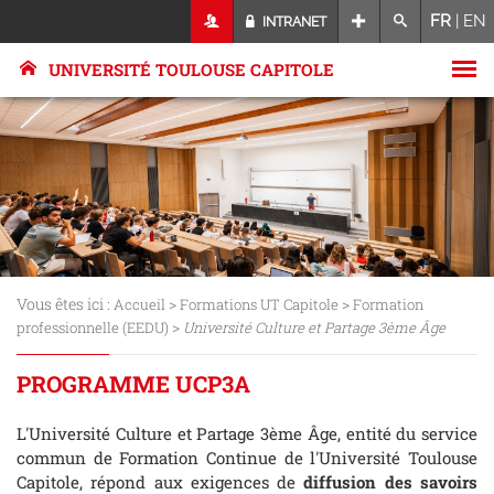
FR
|
EN
INTRANET
UNIVERSITÉ TOULOUSE CAPITOLE
Vous êtes ici :
>
>
Accueil
Formations UT Capitole
Formation
>
professionnelle (EEDU)
Université Culture et Partage 3ème Âge
PROGRAMME UCP3A
L'Université Culture et Partage 3ème Âge, entité du service
commun de Formation Continue de l'Université Toulouse
Capitole, répond aux exigences de
diffusion des savoirs