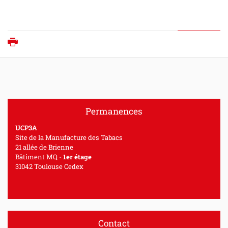
Imprimer
Permanences
U
CP3A
Site de la Manufacture des Tabacs
21 allée de Brienne
Bâtiment MQ -
1er étage
31042 Toulouse Cedex
Contact