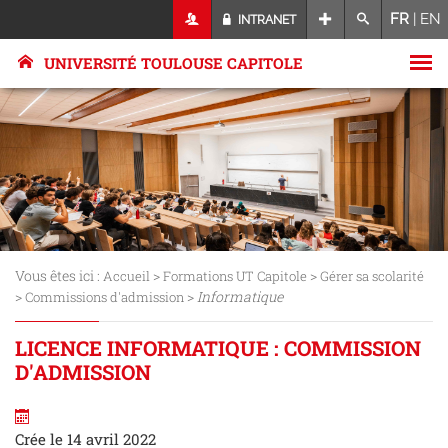
FR
|
EN
INTRANET
UNIVERSITÉ TOULOUSE CAPITOLE
Vous êtes ici :
>
>
Accueil
Formations UT Capitole
Gérer sa scolarité
>
>
Informatique
Commissions d'admission
LICENCE INFORMATIQUE : COMMISSION
D'ADMISSION
Crée le 14 avril 2022