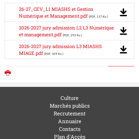
26-27_CEV_L1 MIASHS et Gestion
Numérique et Management.pdf
(PDF, 137 Ko )
2026-2027 jury admission L2 L3 Numérique
et management.pdf
(PDF, 292 Ko )
2026-2027 jury admission L3 MIASHS
MIAGE.pdf
(PDF, 309 Ko )
Imprimer
Culture
Marchés publics
Recrutement
Annuaire
Contacts
Plan d'Accès