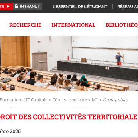
INTRANET
ES
L'ESSENTIEL DE L'ÉTUDIANT
RÉSEAU A
RECHERCHE
INTERNATIONAL
BIBLIOTHÈ
>
> M1 >
Droit public
Formations UT Capitole
Gérer sa scolarité
DROIT DES COLLECTIVITÉS TERRITORIALE
mbre 2025