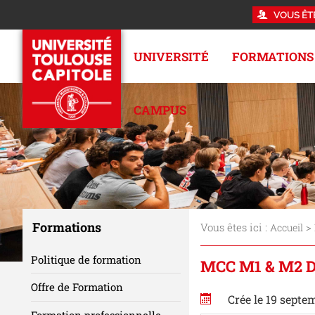
VOUS ÊT
UNIVERSITÉ
FORMATIONS
CAMPUS
Formations
Vous êtes ici :
>
Accueil
Politique de formation
MCC M1 & M2 
Offre de Formation
Crée le 19 septe
Formation professionnelle