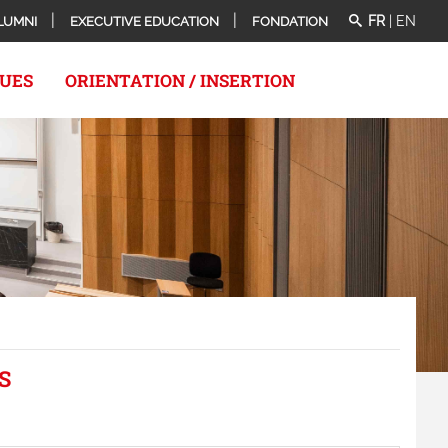
FR
|
EN
LUMNI
EXECUTIVE EDUCATION
FONDATION
QUES
ORIENTATION / INSERTION
S