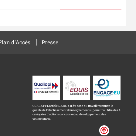
Plan d'Accès
Presse
QUALIOPI: L'article L.6316-4 II du code du travail reconnait la
qualité de l'établissement d'enseignement supérieur au titre des 4
catégories d'actions concourant au développement des
compétences.