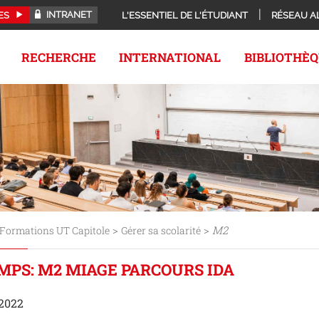
INTRANET
ES
L'ESSENTIEL DE L'ÉTUDIANT
RÉSEAU A
RECHERCHE
INTERNATIONAL
BIBLIOTHÈ
>
>
M2
Formations UT Capitole
Gérer sa scolarité
MPS: M2 MIAGE PARCOURS IDA
 2022