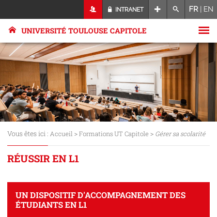
FR
|
EN
INTRANET
UNIVERSITÉ TOULOUSE CAPITOLE
Vous êtes ici :
>
>
Accueil
Formations UT Capitole
Gérer sa scolarité
RÉUSSIR EN L1
UN DISPOSITIF D'ACCOMPAGNEMENT DES
ÉTUDIANTS EN L1