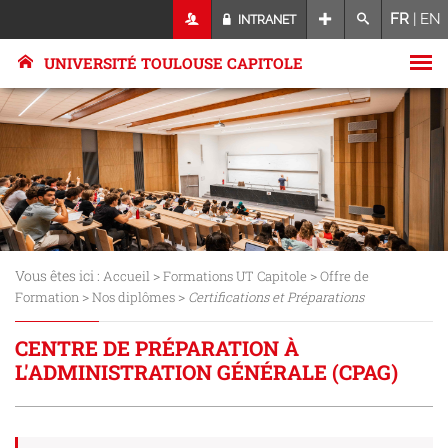
FR
|
EN
INTRANET
UNIVERSITÉ TOULOUSE CAPITOLE
Vous êtes ici :
>
>
Accueil
Formations UT Capitole
Offre de
>
>
Formation
Nos diplômes
Certifications et Préparations
CENTRE DE PRÉPARATION À
L'ADMINISTRATION GÉNÉRALE (CPAG)
Détails