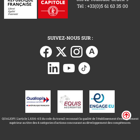
Tél : +33(0)5 61 63 35 00
SUIVEZ-NOUS SUR :
QUALIOPI: L'article L.6316-4 II du code du travail reconnait la qualité de l'établissement d'enseignement
supérieur au titre des 4 catégories d'actions concourant au développement des compétences.