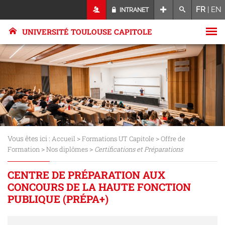
FR
|
EN
INTRANET
UNIVERSITÉ TOULOUSE CAPITOLE
Vous êtes ici :
>
>
Accueil
Formations UT Capitole
Offre de
>
>
Formation
Nos diplômes
Certifications et Préparations
CENTRE DE PRÉPARATION AUX
CONCOURS DE LA HAUTE FONCTION
PUBLIQUE (PRÉPA+)