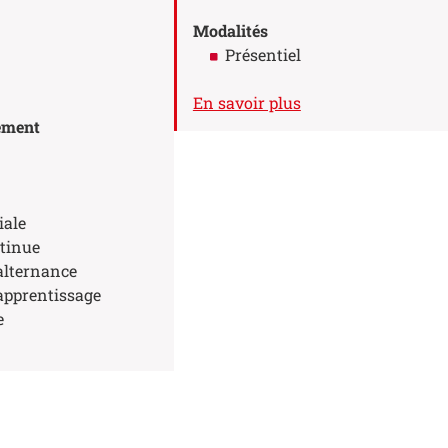
Modalités
Présentiel
ropos des Stage(s)
à propos du Rythm
En savoir plus
ement
iale
tinue
alternance
apprentissage
e
n