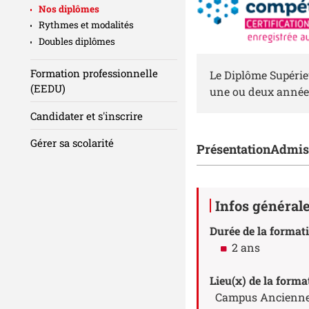
Nos diplômes
Rythmes et modalités
Doubles diplômes
Résumé
Formation professionnelle
Le Diplôme Supérieu
(EEDU)
une ou deux années
Candidater et s'inscrire
Gérer sa scolarité
Accéder aux sect
Présentation
Admis
Détails
Infos général
Durée de la format
2 ans
Lieu(x) de la forma
Campus Anciennes