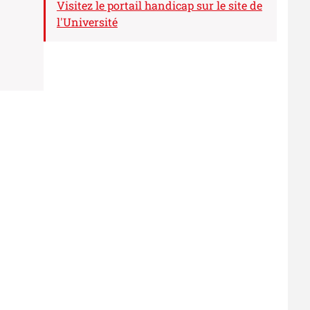
Visitez le portail handicap sur le site de
l'Université
e