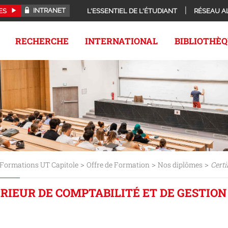
INTRANET
ES
L'ESSENTIEL DE L'ÉTUDIANT
RÉSEAU A
RECHERCHE
INTERNATIONAL
BIBLIOTHÈ
>
>
>
Formations UT Capitole
Offre de Formation
Nos diplômes
Certi
RIEUR DE COMPTABILITÉ ET DE GESTION