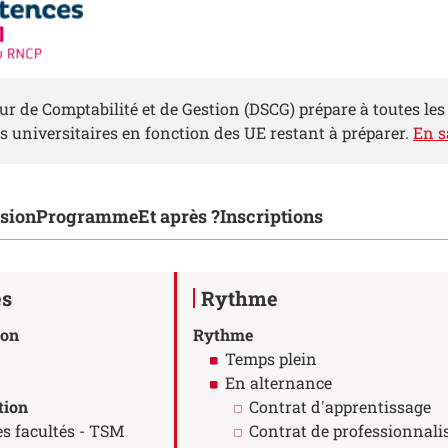
r de Comptabilité et de Gestion (DSCG) prépare à toutes les
 universitaires en fonction des UE restant à préparer.
En s
ions de la fiche
sion
Programme
Et après ?
Inscriptions
es
Rythme
ion
Rythme
Temps plein
En alternance
tion
Contrat d'apprentissage
 facultés - TSM
Contrat de professionnali