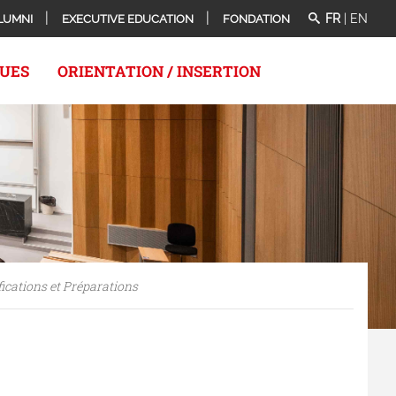
FR
|
EN
LUMNI
EXECUTIVE EDUCATION
FONDATION
QUES
ORIENTATION / INSERTION
fications et Préparations