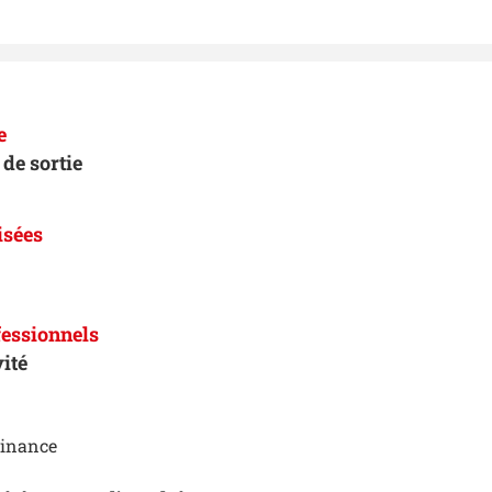
e
de sortie
isées
essionnels
vité
Finance