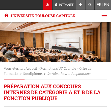
FR
|
EN
INTRANET
UNIVERSITÉ TOULOUSE CAPITOLE
Vous êtes ici :
>
>
Accueil
Formations UT Capitole
Offre de
>
>
Formation
Nos diplômes
Certifications et Préparations
PRÉPARATION AUX CONCOURS
INTERNES DE CATÉGORIE A ET B DE LA
FONCTION PUBLIQUE