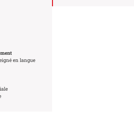
ropos des Lieu(x) de la formation
ropos des Stage(s)
ement
eigné en langue
iale
e