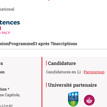
national
ions de la fiche
sion
Programme
Et après ?
Inscriptions
es
Candidature
ion
Candidatures en L1 :
Parcoursup
Université partenaire
tion *
se Capitole,
n L3 et M1