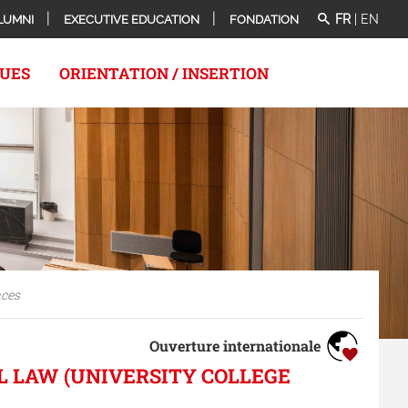
FR
|
EN
LUMNI
EXECUTIVE EDUCATION
FONDATION
QUES
ORIENTATION / INSERTION
nces
Ouverture internationale
IL LAW (UNIVERSITY COLLEGE