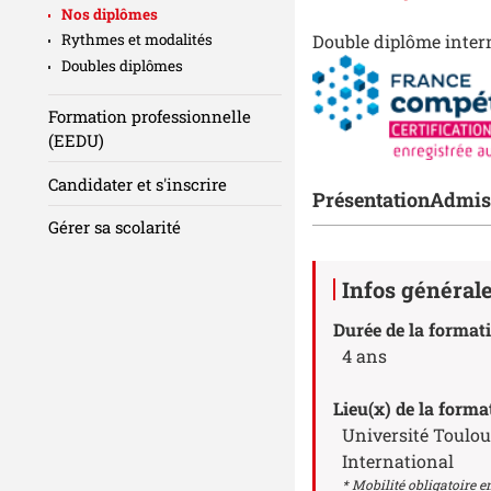
Nos diplômes
Double diplôme inter
Rythmes et modalités
Doubles diplômes
Formation professionnelle
(EEDU)
Candidater et s'inscrire
Accéder aux sect
Présentation
Admis
Gérer sa scolarité
Détails
Infos général
Durée de la format
4 ans
Lieu(x) de la forma
Université Toulou
International
* Mobilité obligatoire e