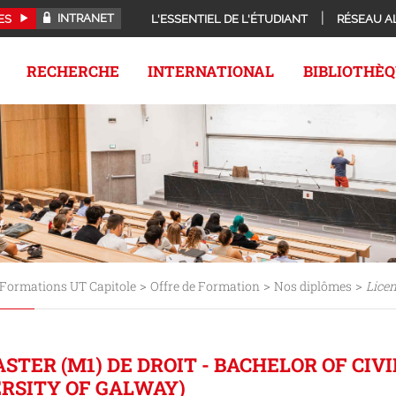
INTRANET
ES
L'ESSENTIEL DE L'ÉTUDIANT
RÉSEAU A
RECHERCHE
INTERNATIONAL
BIBLIOTHÈ
>
>
>
Formations UT Capitole
Offre de Formation
Nos diplômes
Lice
STER (M1) DE DROIT - BACHELOR OF CIV
RSITY OF GALWAY)