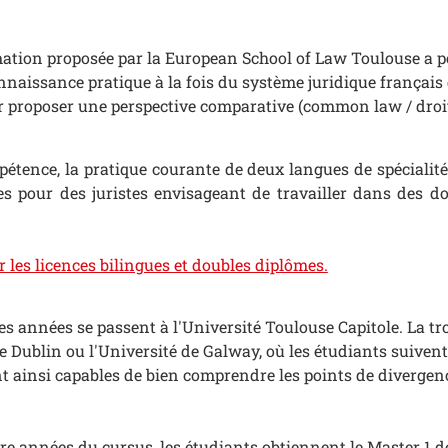
mation proposée par la European School of Law Toulouse a 
naissance pratique à la fois du système juridique français 
 proposer une perspective comparative (common law / droit 
étence, la pratique courante de deux langues de spécialité 
es pour des juristes envisageant de travailler dans des 
r les licences bilingues et doubles diplômes.
s années se passent à l'Université Toulouse Capitole. La tr
e Dublin ou l'Université de Galway, où les étudiants suiven
t ainsi capables de bien comprendre les points de divergen
tre années du cursus, les étudiants obtiennent le Master 1 