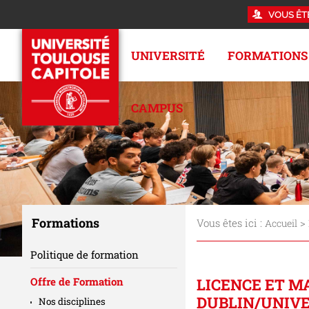
VOUS ÊT
UNIVERSITÉ
FORMATIONS
CAMPUS
Formations
Vous êtes ici :
>
Accueil
Politique de formation
LICENCE ET MA
Offre de Formation
DUBLIN/UNIVE
Nos disciplines