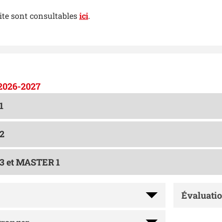
:
ite sont consultables
ici
.
026-2027
 1
 2
3 et MASTER 1
Évaluati