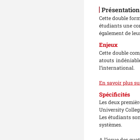
Présentation
Cette double for
étudiants une con
également de leur
Enjeux
Cette double comp
atouts indéniabl
l’international.
En savoir plus su
Spécificités
Les deux première
University Colleg
Les étudiants son
systèmes.
A l’issue des qua