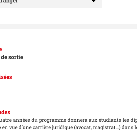
étranger
e
de sortie
isées
udes
quatre années du programme donnera aux étudiants les dip
 en vue d’une carrière juridique (avocat, magistrat…) dans l