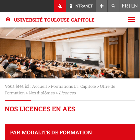
FR
|
EN
INTRANET
UNIVERSITÉ TOULOUSE CAPITOLE
Vous êtes ici :
>
>
Accueil
Formations UT Capitole
Offre de
>
>
Formation
Nos diplômes
Licences
NOS LICENCES EN AES
PAR MODALITÉ DE FORMATION