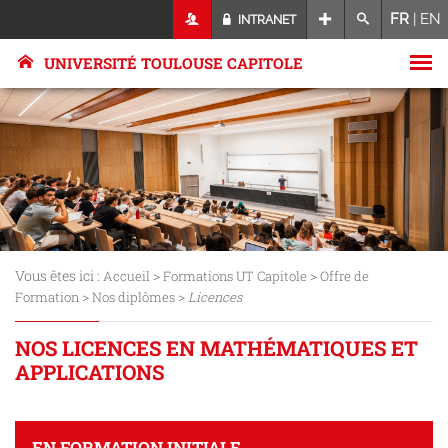
FR
|
EN
INTRANET
UNIVERSITÉ TOULOUSE CAPITOLE
Vous êtes ici :
>
>
Accueil
Formations UT Capitole
Offre de
>
>
Formation
Nos diplômes
Licences
NOS LICENCES EN MATHÉMATIQUES ET
APPLICATIONS
EN FORMATION INITIALE