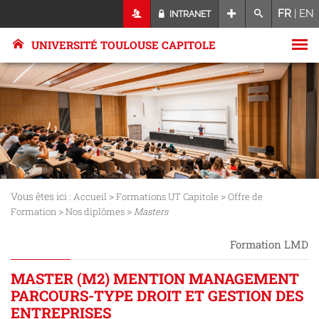
FR
|
EN
INTRANET
UNIVERSITÉ TOULOUSE CAPITOLE
Vous êtes ici :
>
>
Accueil
Formations UT Capitole
Offre de
>
>
Formation
Nos diplômes
Masters
Formation LMD
MASTER (M2) MENTION MANAGEMENT
PARCOURS-TYPE DROIT ET GESTION DES
ENTREPRISES