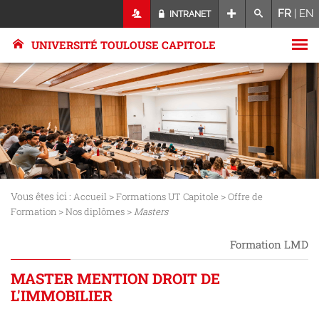
FR
|
EN
INTRANET
UNIVERSITÉ TOULOUSE CAPITOLE
Vous êtes ici :
>
>
Accueil
Formations UT Capitole
Offre de
>
>
Formation
Nos diplômes
Masters
Formation LMD
MASTER MENTION DROIT DE
L'IMMOBILIER