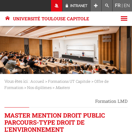
FR
|
EN
INTRANET
UNIVERSITÉ TOULOUSE CAPITOLE
Vous êtes ici :
>
>
Accueil
Formations UT Capitole
Offre de
>
>
Formation
Nos diplômes
Masters
Formation LMD
MASTER MENTION DROIT PUBLIC
PARCOURS-TYPE DROIT DE
L’ENVIRONNEMENT