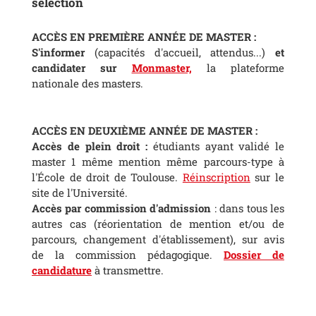
sélection
ACCÈS EN PREMIÈRE ANNÉE DE MASTER :
S'informer
(capacités d'accueil, attendus...)
et
candidater sur
Monmaster,
la plateforme
nationale des masters.
ACC
È
S EN DEUXI
È
ME ANN
É
E DE MASTER :
Accès de plein droit :
étudiants ayant validé le
master 1 même mention même parcours-type à
l'École de droit de Toulouse.
Réinscription
sur le
site de l'Université.
Accès par commission d'admission
: dans tous les
autres cas (réorientation de mention et/ou de
parcours, changement d'établissement), sur avis
de la commission pédagogique.
Dossier de
candidature
à transmettre.