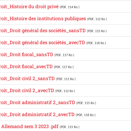
oit_Histoire du droit privé
(PDF, 114 Ko )
oit_Histoire des institutions publiques
(PDF, 112 Ko )
oit_Droit général des sociétés_sansTD
(PDF, 115 Ko )
oit_Droit général des sociétés_avecTD
(PDF, 116 Ko )
oit_Droit fiscal_sansTD
(PDF, 117 Ko )
oit_Droit fiscal_avecTD
(PDF, 117 Ko )
oit_Droit civil 2_sansTD
(PDF, 111 Ko )
oit_Droit civil 2_avecTD
(PDF, 112 Ko )
oit_Droit administratif 2_sansTD
(PDF, 115 Ko )
oit_Droit administratif 2_avecTD
(PDF, 116 Ko )
it Allemand sem 3 2023 .pdf
(PDF, 115 Ko )