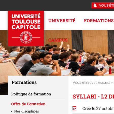
VOUS ÊT
UNIVERSITÉ
FORMATIONS
CAMPUS
Formations
Vous êtes ici :
>
Accueil
Politique de formation
SYLLABI - L2 
Offre de Formation
Crée le 27 octob
Nos disciplines