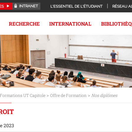
INTRANET
ES
L'ESSENTIEL DE L'ÉTUDIANT
RÉSEAU A
RECHERCHE
INTERNATIONAL
BIBLIOTHÈ
>
>
Formations UT Capitole
Offre de Formation
Nos diplômes
DROIT
re 2023