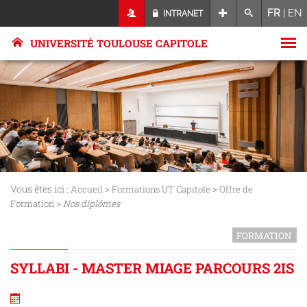
FR
|
EN
INTRANET
UNIVERSITÉ TOULOUSE CAPITOLE
Vous êtes ici :
>
>
Accueil
Formations UT Capitole
Offre de
>
Formation
Nos diplômes
FORMATION
SYLLABI - MASTER MIAGE PARCOURS 2IS