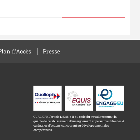
Plan d'Accès
Presse
QUALIOPI: L'article L.6316-4 II du code du travail reconnait la
qualité de l'établissement d'enseignement supérieur au titre des 4
catégories d'actions concourant au développement des
compétences.