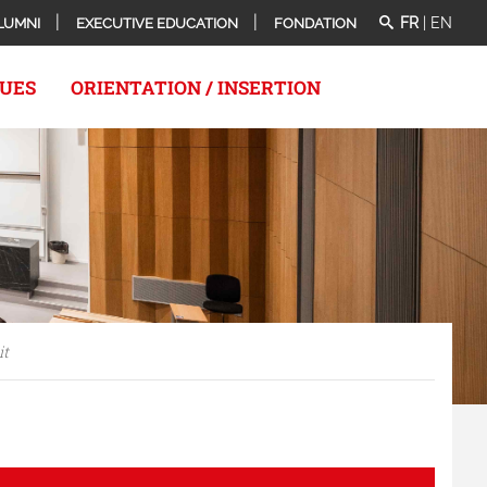
FR
|
EN
LUMNI
EXECUTIVE EDUCATION
FONDATION
QUES
ORIENTATION / INSERTION
it