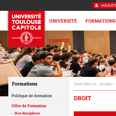
VOUS ÊT
UNIVERSITÉ
FORMATIONS
CAMPUS
Formations
Vous êtes ici :
>
Accueil
Politique de formation
DROIT
Offre de Formation
Nos disciplines