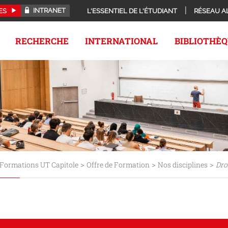
INTRANET
ES
L'ESSENTIEL DE L'ÉTUDIANT
RÉSEAU A
RECHERCHE
INTERNATIONAL
BIBLIOTHÈ
>
>
>
Formations UT Capitole
Offre de Formation
Nos disciplines
Dro