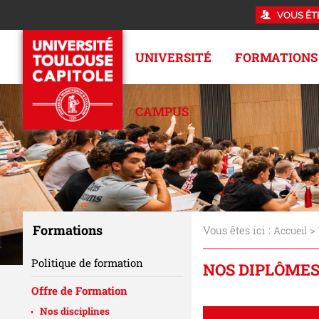
VOUS ÊT
UNIVERSITÉ
FORMATIONS
CAMPUS
Formations
Vous êtes ici :
>
Accueil
Politique de formation
NOS DIPLÔMES
Offre de Formation
Nos disciplines