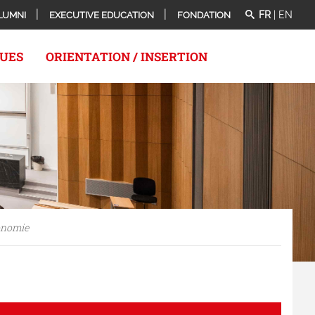
FR
|
EN
LUMNI
EXECUTIVE EDUCATION
FONDATION
QUES
ORIENTATION / INSERTION
onomie