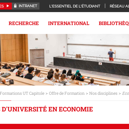
INTRANET
ES
L'ESSENTIEL DE L'ÉTUDIANT
RÉSEAU A
RECHERCHE
INTERNATIONAL
BIBLIOTHÈ
>
>
>
Formations UT Capitole
Offre de Formation
Nos disciplines
Ec
 D'UNIVERSITÉ EN ECONOMIE