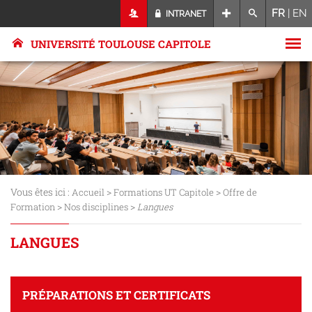
FR
|
EN
INTRANET
UNIVERSITÉ TOULOUSE CAPITOLE
Vous êtes ici :
>
>
Accueil
Formations UT Capitole
Offre de
>
>
Formation
Nos disciplines
Langues
LANGUES
PRÉPARATIONS ET CERTIFICATS