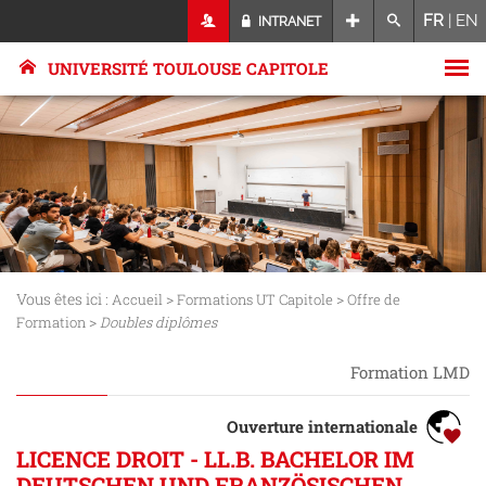
FR
|
EN
INTRANET
UNIVERSITÉ TOULOUSE CAPITOLE
Vous êtes ici :
>
>
Accueil
Formations UT Capitole
Offre de
>
Formation
Doubles diplômes
Formation LMD
Ouverture internationale
LICENCE DROIT - LL.B. BACHELOR IM
DEUTSCHEN UND FRANZÖSISCHEN