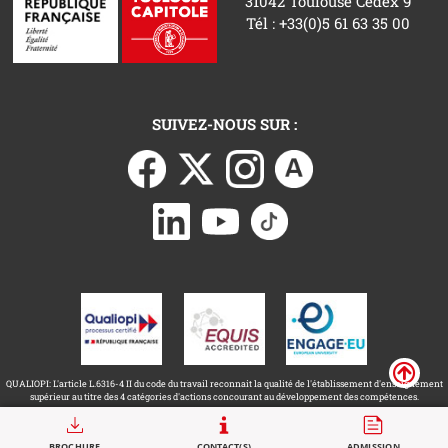
31042 Toulouse Cedex 9
Tél : +33(0)5 61 63 35 00
SUIVEZ-NOUS SUR :
QUALIOPI: L'article L.6316-4 II du code du travail reconnait la qualité de l'établissement d'enseignement
supérieur au titre des 4 catégories d'actions concourant au développement des compétences.
Call to actions
BROCHURE
CONTACT(S)
ADMISSION