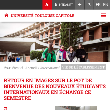
FR
|
EN
INTRANET
UNIVERSITÉ TOULOUSE CAPITOLE
VIE DE L'ÉTABLISSEMENT
Vous êtes ici :
>
Accueil
International
RETOUR EN IMAGES SUR LE POT DE
BIENVENUE DES NOUVEAUX ÉTUDIANTS
INTERNATIONAUX EN ÉCHANGE CE
SEMESTRE