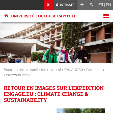
FR
|
EN
INTRANET
UNIVERSITÉ TOULOUSE CAPITOLE
Vous êtes ici :
>
>
>
>
Accueil
International
ENGAGE.EU
Formation
Expedition Week
RETOUR EN IMAGES SUR L'EXPEDITION
ENGAGE.EU : CLIMATE CHANGE &
SUSTAINABILITY