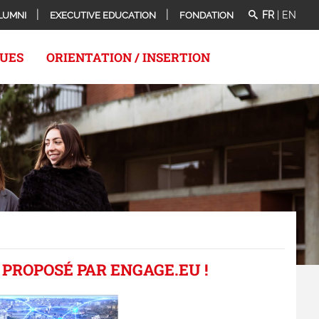
FR
|
EN
LUMNI
EXECUTIVE EDUCATION
FONDATION
QUES
ORIENTATION / INSERTION
ROPOSÉ PAR ENGAGE.EU !