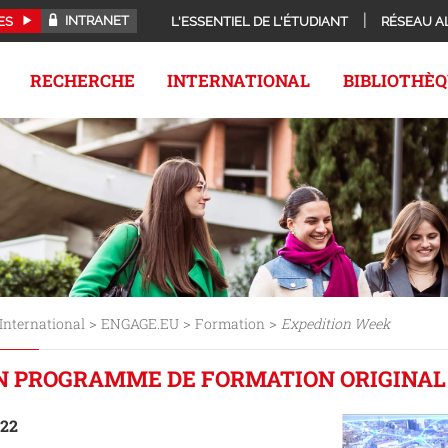
INTRANET
ES
L'ESSENTIEL DE L'ÉTUDIANT
RÉSEAU A
RECHERCHE
INTERNATIONAL
BIBLIOTHÈ
>
>
>
International
ENGAGE.EU
Formation
Expedition Week
 PROGRAMME DE FORMATION ORIGINAL P
022