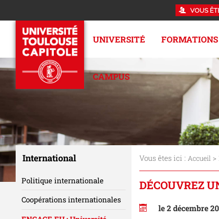
VOUS ÊT
UNIVERSITÉ
FORMATIONS
CAMPUS
International
Vous êtes ici :
>
Accueil
Politique internationale
DÉCOUVREZ UN
Coopérations internationales
le 2 décembre 2
ENGAGE.EU : Université