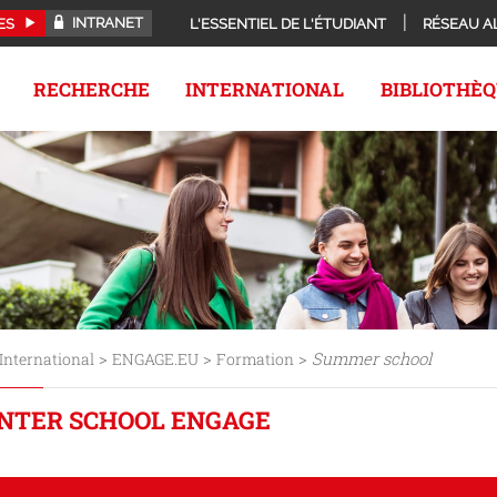
INTRANET
ES
L'ESSENTIEL DE L'ÉTUDIANT
RÉSEAU A
RECHERCHE
INTERNATIONAL
BIBLIOTHÈ
>
>
>
Summer school
International
ENGAGE.EU
Formation
NTER SCHOOL ENGAGE