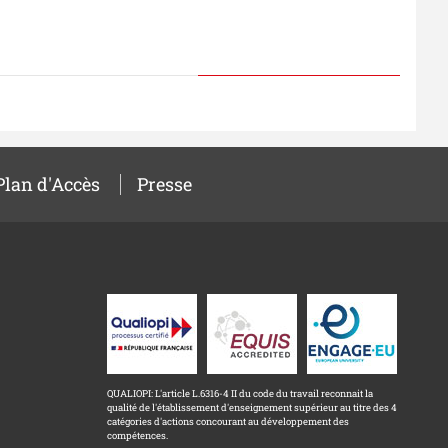
Plan d'Accès
Presse
QUALIOPI: L'article L.6316-4 II du code du travail reconnait la
qualité de l'établissement d'enseignement supérieur au titre des 4
catégories d'actions concourant au développement des
compétences.