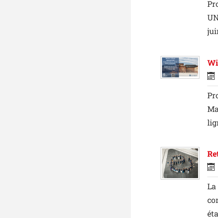
Pr
UN
jui
Wi
Pr
Ma
lig
Re
La
co
ét