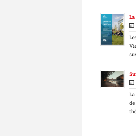
La
Le
Vi
su
Su
La
de 
th