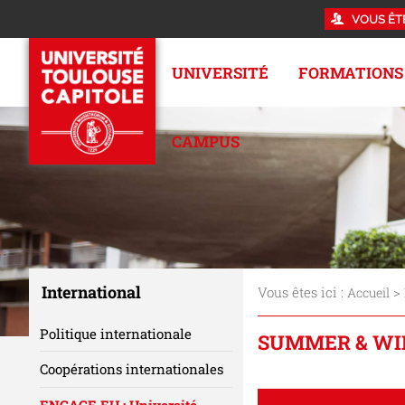
VOUS ÊT
UNIVERSITÉ
FORMATIONS
CAMPUS
International
Vous êtes ici :
>
Accueil
Politique internationale
SUMMER & WI
Coopérations internationales
ENGAGE.EU : Université