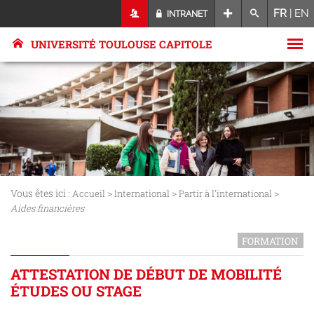
FR
|
EN
INTRANET
UNIVERSITÉ TOULOUSE CAPITOLE
Vous êtes ici :
>
>
>
Accueil
International
Partir à l'international
Aides financières
FORMATION
ATTESTATION DE DÉBUT DE MOBILITÉ
ÉTUDES OU STAGE