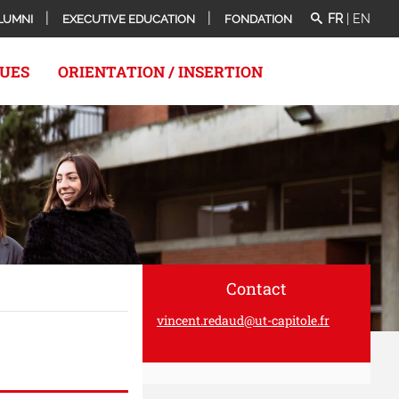
FR
|
EN
LUMNI
EXECUTIVE EDUCATION
FONDATION
QUES
ORIENTATION / INSERTION
Contact
vincent.redaud@ut-capitole.fr