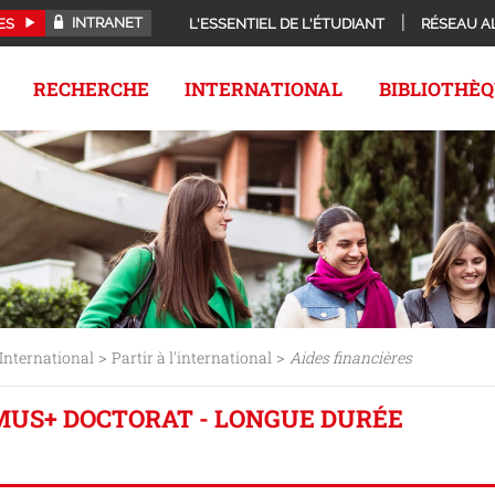
INTRANET
ES
L'ESSENTIEL DE L'ÉTUDIANT
RÉSEAU A
RECHERCHE
INTERNATIONAL
BIBLIOTHÈ
>
>
International
Partir à l'international
Aides financières
US+ DOCTORAT - LONGUE DURÉE