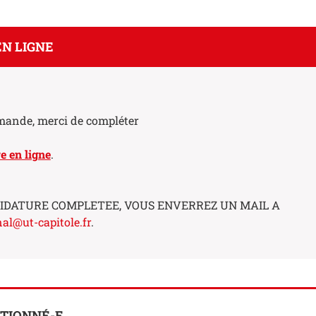
N LIGNE
emande, merci de compléter
e en ligne
.
DIDATURE COMPLETEE, VOUS ENVERREZ UN MAIL A
al@ut-capitole.fr
.
CTIONNÉ-E