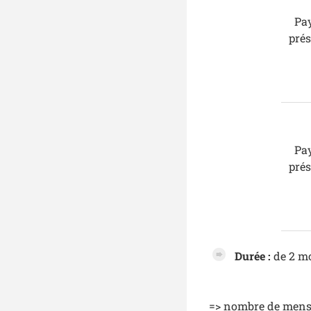
Pa
pré
Pa
pré
Durée :
de 2 mo
=> nombre de mensu