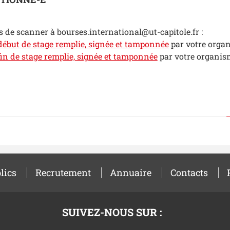
 de scanner à bourses.international@ut-capitole.fr :
 début de stage remplie, signée et tamponnée
par votre organ
 fin de stage remplie, signée et tamponnée
par votre organism
lics
Recrutement
Annuaire
Contacts
SUIVEZ-NOUS SUR :