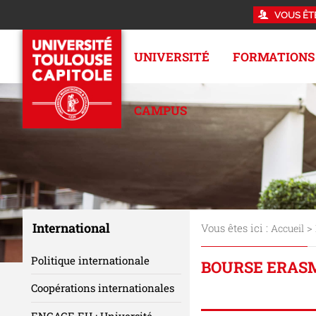
VOUS ÊT
UNIVERSITÉ
FORMATIONS
CAMPUS
International
Vous êtes ici :
>
Accueil
Politique internationale
BOURSE ERASM
Coopérations internationales
ENGAGE.EU : Université