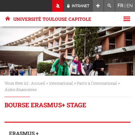
FR
|
EN
INTRANET
UNIVERSITÉ TOULOUSE CAPITOLE
Vous êtes ici :
>
>
>
Accueil
International
Partir à l'international
Aides financières
BOURSE ERASMUS+ STAGE
ERASMUS +