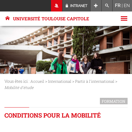
FR
|
EN
INTRANET
UNIVERSITÉ TOULOUSE CAPITOLE
Vous êtes ici :
>
>
>
Accueil
International
Partir à l'international
Mobilité d'étude
FORMATION
CONDITIONS POUR LA MOBILITÉ