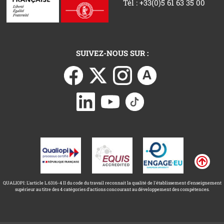
Tél : +33(0)5 61 63 35 00
SUIVEZ-NOUS SUR :
QUALIOPI: L'article L.6316-4 II du code du travail reconnait la qualité de l'établissement d'enseignement
supérieur au titre des 4 catégories d'actions concourant au développement des compétences.