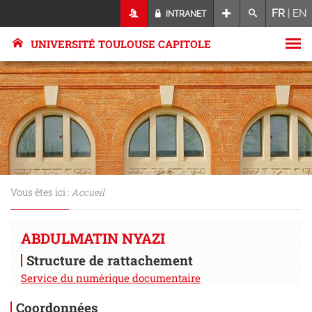
FR
|
EN
INTRANET
UNIVERSITÉ TOULOUSE CAPITOLE
Vous êtes ici :
Accueil
ABDULMATIN NYAZI
Structure de rattachement
Service du numérique documentaire
Coordonnées