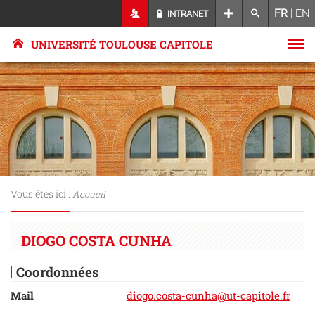
FR
|
EN
INTRANET
UNIVERSITÉ TOULOUSE CAPITOLE
Vous êtes ici :
Accueil
DIOGO COSTA CUNHA
Coordonnées
Mail
diogo.costa-cunha@ut-capitole.fr