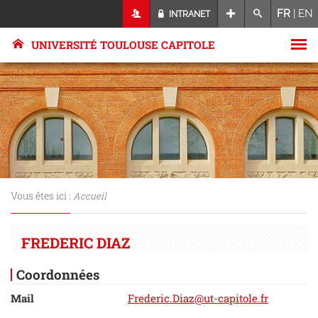
FR
|
EN
INTRANET
UNIVERSITÉ TOULOUSE CAPITOLE
Vous êtes ici :
Accueil
FREDERIC DIAZ
Coordonnées
Mail
Frederic.Diaz@ut-capitole.fr